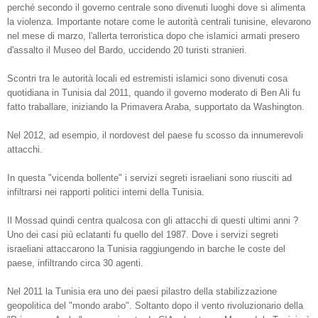
perché secondo il governo centrale sono divenuti luoghi dove si alimenta
la violenza. Importante notare come le autorità centrali tunisine, elevarono
nel mese di marzo, l'allerta terroristica dopo che islamici armati presero
d'assalto il Museo del Bardo, uccidendo 20 turisti stranieri.
Scontri tra le autorità locali ed estremisti islamici sono divenuti cosa
quotidiana in Tunisia dal 2011, quando il governo moderato di Ben Ali fu
fatto traballare, iniziando la Primavera Araba, supportato da Washington.
Nel 2012, ad esempio, il nordovest del paese fu scosso da innumerevoli
attacchi.
In questa "vicenda bollente" i servizi segreti israeliani sono riusciti ad
infiltrarsi nei rapporti politici interni della Tunisia.
Il Mossad quindi centra qualcosa con gli attacchi di questi ultimi anni ?
Uno dei casi più eclatanti fu quello del 1987. Dove i servizi segreti
israeliani attaccarono la Tunisia raggiungendo in barche le coste del
paese, infiltrando circa 30 agenti.
Nel 2011 la Tunisia era uno dei paesi pilastro della stabilizzazione
geopolitica del "mondo arabo". Soltanto dopo il vento rivoluzionario della