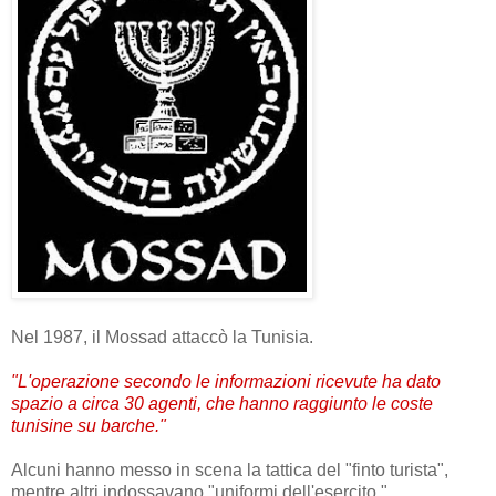
Nel 1987, il Mossad attaccò la Tunisia.
"L'operazione secondo le informazioni ricevute ha dato
spazio a circa 30 agenti, che hanno raggiunto le coste
tunisine su barche."
Alcuni hanno messo in scena la tattica del "finto turista",
mentre altri indossavano "uniformi dell'esercito."