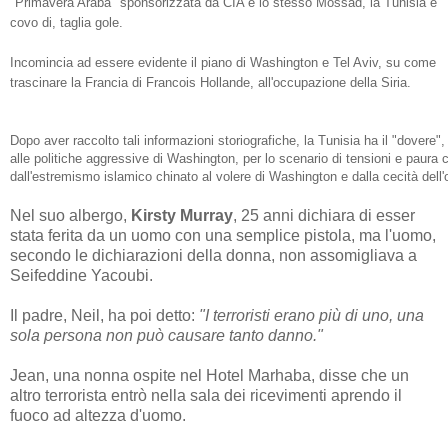
"Primavera Araba" sponsorizzata da CIA e lo stesso Mossad, la Tunisia è
covo di, taglia gole.
Incomincia ad essere evidente il piano di Washington e Tel Aviv, su come
trascinare la Francia di Francois Hollande, all'occupazione della Siria.
Dopo aver raccolto tali informazioni storiografiche, la Tunisia ha il "dovere"
alle politiche aggressive di Washington, per lo scenario di tensioni e paura 
dall'estremismo islamico chinato al volere di Washington e dalla cecità dell'
Nel suo albergo,
Kirsty Murray
, 25 anni dichiara di esser
stata ferita da un uomo con una semplice pistola, ma l'uomo,
secondo le dichiarazioni della donna, non assomigliava a
Seifeddine Yacoubi.
Il padre, Neil, ha poi detto:
"I terroristi erano più di uno, una
sola persona non può causare tanto danno."
Jean, una nonna ospite nel Hotel Marhaba, disse che un
altro terrorista entrò nella sala dei ricevimenti aprendo il
fuoco ad altezza d'uomo.